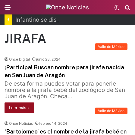
Menu
Switc
B
skin
Infantino se disculpa tras polémico plan de FIFA
JIRAFA
Valle de México
Once Digital
junio 23, 2024
¡Participa! Buscan nombre para jirafa nacida
en San Juan de Aragón
De esta forma puedes votar para ponerle
nombre a la jirafa bebé del zoológico de San
Juan de Aragón. Checa…
Leer más »
Valle de México
Once Noticias
febrero 14, 2024
‘Bartolomeo’ es el nombre de la jirafa bebé en