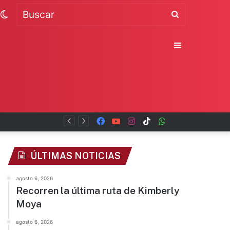
Switch
Buscar
skin
Sidebar
Facebook
YouTube
Instagram
TikTok
WhatsApp
x
ÚLTIMAS NOTICIAS
agosto 6, 2026
Recorren la última ruta de Kimberly
Moya
agosto 6, 2026