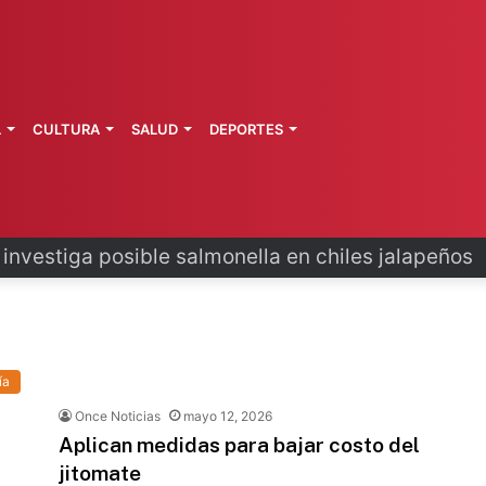
L
CULTURA
SALUD
DEPORTES
 la última ruta de Kimberly Moya
ía
Once Noticias
mayo 12, 2026
Aplican medidas para bajar costo del
jitomate