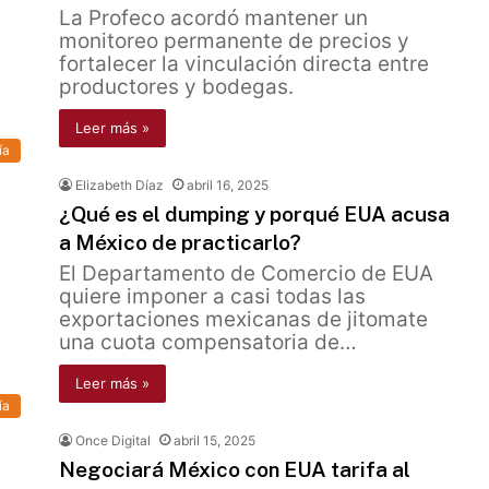
La Profeco acordó mantener un
monitoreo permanente de precios y
fortalecer la vinculación directa entre
productores y bodegas.
Leer más »
ía
Elizabeth Díaz
abril 16, 2025
¿Qué es el dumping y porqué EUA acusa
a México de practicarlo?
El Departamento de Comercio de EUA
quiere imponer a casi todas las
exportaciones mexicanas de jitomate
una cuota compensatoria de…
Leer más »
ía
Once Digital
abril 15, 2025
Negociará México con EUA tarifa al