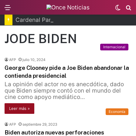
Menu
Switc
B
skin
Cardenal Parolin pide por madres buscadoras
JODE BIDEN
Internacional
AFP
julio 10, 2024
George Clooney pide a Joe Biden abandonar la
contienda presidencial
La opinión del actor no es anecdótica, dado
que Biden siempre contó con el mundo del
cine como apoyo mediático…
Leer más »
Economía
AFP
septiembre 29, 2023
Biden autoriza nuevas perforaciones