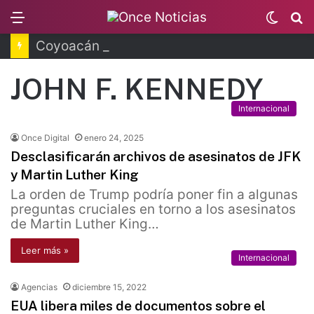
Menu
Switc
B
skin
Coyoacán tendrá Utopía Elena Poniatowska
JOHN F. KENNEDY
Internacional
Once Digital
enero 24, 2025
Desclasificarán archivos de asesinatos de JFK
y Martin Luther King
La orden de Trump podría poner fin a algunas
preguntas cruciales en torno a los asesinatos
de Martin Luther King…
Leer más »
Internacional
Agencias
diciembre 15, 2022
EUA libera miles de documentos sobre el