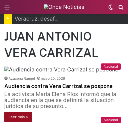
Menu
Switc
B
skin
Veracruz: desaforan a alcalde por caso Roxana Guzmán
JUAN ANTONIO
VERA CARRIZAL
Nacional
Azucena Rangel
mayo 20, 2026
Audiencia contra Vera Carrizal se pospone
La activista María Elena Ríos informó que la
audiencia en la que se definirá la situación
jurídica de su presunto…
Leer más »
Nacional