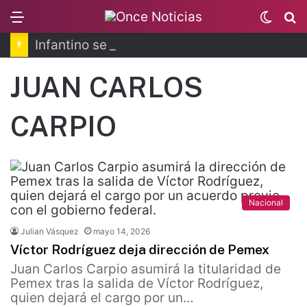
Menu
Switc
B
skin
Infantino se disculpa tras polémico plan de FIFA
JUAN CARLOS
CARPIO
Nacional
Julian Vásquez
mayo 14, 2026
Víctor Rodríguez deja dirección de Pemex
Juan Carlos Carpio asumirá la titularidad de
Pemex tras la salida de Víctor Rodríguez,
quien dejará el cargo por un…