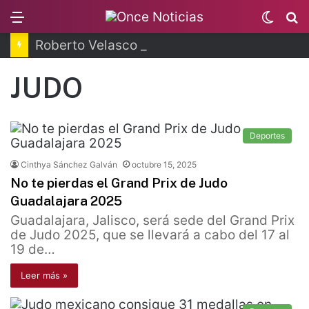
Menu
Switc
B
skin
Roberto Velasco concluye visita en Brasil
JUDO
Deportes
Cinthya Sánchez Galván
octubre 15, 2025
No te pierdas el Grand Prix de Judo
Guadalajara 2025
Guadalajara, Jalisco, será sede del Grand Prix
de Judo 2025, que se llevará a cabo del 17 al
19 de…
Leer más »