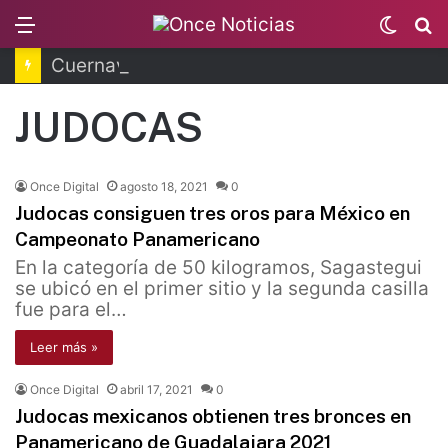
Menu
Switc
B
skin
Cuernavaca: explosión de pipa deja 20 heridos
JUDOCAS
Once Digital
agosto 18, 2021
0
Judocas consiguen tres oros para México en
Campeonato Panamericano
En la categoría de 50 kilogramos, Sagastegui
se ubicó en el primer sitio y la segunda casilla
fue para el…
Leer más »
Once Digital
abril 17, 2021
0
Judocas mexicanos obtienen tres bronces en
Panamericano de Guadalajara 2021