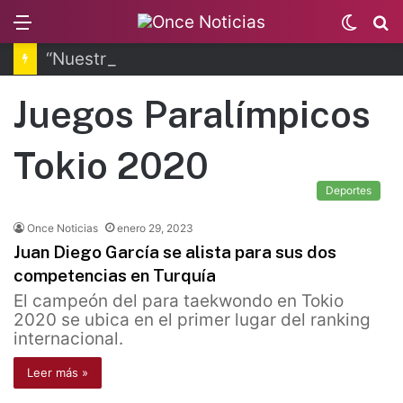
Menu
Switc
B
skin
“Nuestra Isla”, musical con un poderoso mensaje
Juegos Paralímpicos
Tokio 2020
Deportes
Once Noticias
enero 29, 2023
Juan Diego García se alista para sus dos
competencias en Turquía
El campeón del para taekwondo en Tokio
2020 se ubica en el primer lugar del ranking
internacional.
Leer más »