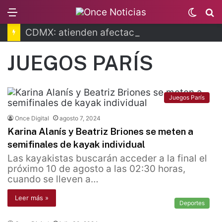
Menu
Switc
B
skin
CDMX: atienden afectaciones por lluvias
JUEGOS PARÍS
Juegos París
Once Digital
agosto 7, 2024
Karina Alanís y Beatriz Briones se meten a
semifinales de kayak individual
Las kayakistas buscarán acceder a la final el
próximo 10 de agosto a las 02:30 horas,
cuando se lleven a…
Leer más »
Deportes