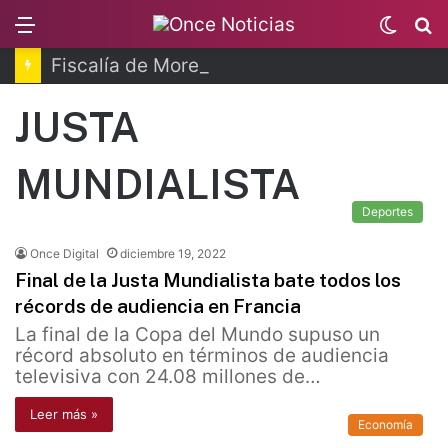
Menu
Switc
B
skin
Fiscalía de Morelos investiga explosión de pipa
JUSTA
MUNDIALISTA
Deportes
Once Digital
diciembre 19, 2022
Final de la Justa Mundialista bate todos los
récords de audiencia en Francia
La final de la Copa del Mundo supuso un
récord absoluto en términos de audiencia
televisiva con 24.08 millones de…
Leer más »
Economía