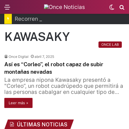
Menu
Switc
B
skin
Recorren la última ruta de Kimberly Moya
KAWASAKY
ONCE LAB
Once Digital
abril 7, 2025
Así es “Corleo”, el robot capaz de subir
montañas nevadas
La empresa nipona Kawasaky presentó a
"Corleo”, un robot cuadrúpedo que permitirá a
las personas cabalgar en cualquier tipo de…
Leer más »
ÚLTIMAS NOTICIAS