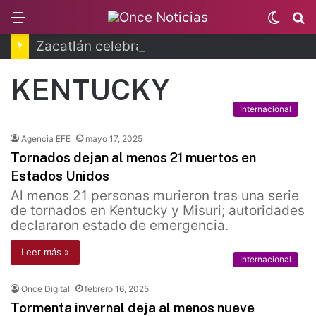
Menu
Switc
B
skin
Zacatlán celebra la Feria de la Manzana 2026
KENTUCKY
Internacional
Agencia EFE
mayo 17, 2025
Tornados dejan al menos 21 muertos en
Estados Unidos
Al menos 21 personas murieron tras una serie
de tornados en Kentucky y Misuri; autoridades
declararon estado de emergencia.
Leer más »
Internacional
Once Digital
febrero 16, 2025
Tormenta invernal deja al menos nueve