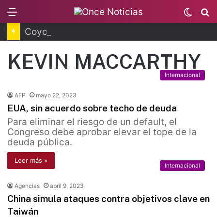
Menu
Switc
B
skin
Coyoacán tendrá Utopía Elena Poniatowska
KEVIN MACCARTHY
Internacional
AFP
mayo 22, 2023
EUA, sin acuerdo sobre techo de deuda
Para eliminar el riesgo de un default, el
Congreso debe aprobar elevar el tope de la
deuda pública.
Leer más »
Internacional
Agencias
abril 9, 2023
China simula ataques contra objetivos clave en
Taiwán