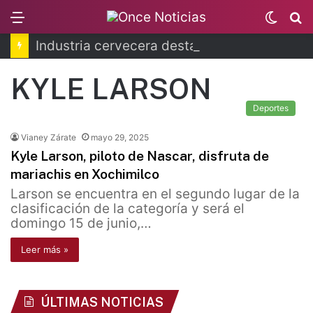
Menu
Switc
B
skin
Industria cervecera destaca aportes al país
KYLE LARSON
Deportes
Vianey Zárate
mayo 29, 2025
Kyle Larson, piloto de Nascar, disfruta de
mariachis en Xochimilco
Larson se encuentra en el segundo lugar de la
clasificación de la categoría y será el
domingo 15 de junio,…
Leer más »
ÚLTIMAS NOTICIAS