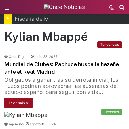
Menu
Switc
B
skin
Fiscalía de Morelos investiga explosión de pipa
Kylian Mbappé
Tendencias
Once Digital
junio 22, 2025
Mundial de Clubes: Pachuca busca la hazaña
ante el Real Madrid
Obligados a ganar tras su derrota inicial, los
Tuzos podrían aprovechar las ausencias del
equipo español para seguir con vida…
Leer más »
Deportes
Agencias
agosto 13, 2024