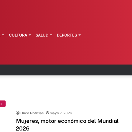
L
CULTURA
SALUD
DEPORTES
n Mexicana Sub-20 asegura pase a Mundial
al
Once Noticias
mayo 7, 2026
Mujeres, motor económico del Mundial
2026