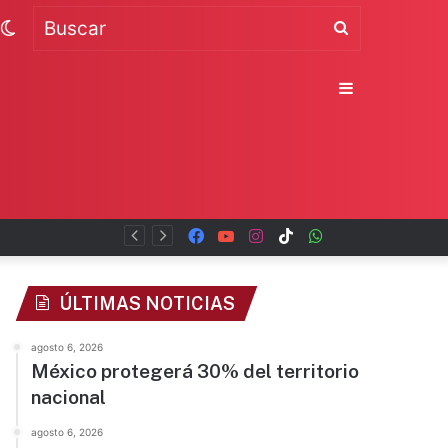
Switch
Buscar
skin
Sidebar
Facebook
YouTube
Instagram
TikTok
WhatsApp
x
ÚLTIMAS NOTICIAS
agosto 6, 2026
México protegerá 30% del territorio
nacional
agosto 6, 2026