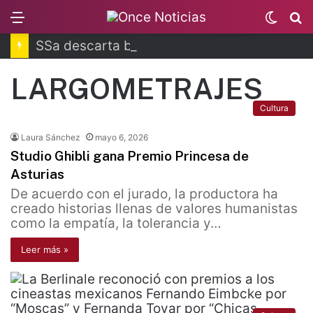
Menu
Switc
B
skin
SSa descarta brote activo de ciclosporiasis
LARGOMETRAJES
Cultura
Laura Sánchez
mayo 6, 2026
Studio Ghibli gana Premio Princesa de
Asturias
De acuerdo con el jurado, la productora ha
creado historias llenas de valores humanistas
como la empatía, la tolerancia y…
Leer más »