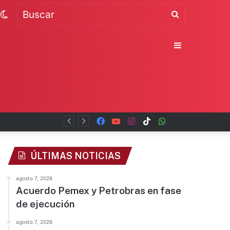
Switch
Buscar
skin
Sidebar
Facebook
YouTube
Instagram
TikTok
WhatsApp
x
ÚLTIMAS NOTICIAS
agosto 7, 2026
Acuerdo Pemex y Petrobras en fase
de ejecución
agosto 7, 2026