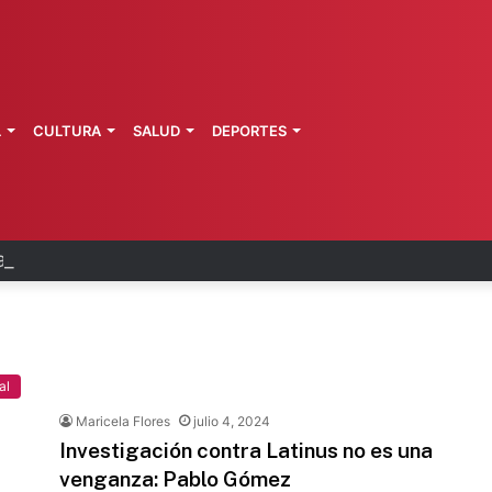
L
CULTURA
SALUD
DEPORTES
erta a pacientes por hackeo de datos
al
Maricela Flores
julio 4, 2024
Investigación contra Latinus no es una
venganza: Pablo Gómez