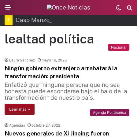
Menu
Switc
B
skin
Caso Manzo: vinculan a proceso a presunto autor intelectual
lealtad política
Nacional
Laura Sánchez
mayo 16, 2026
Ningún gobierno extranjero arrebatará la
transformación: presidenta
Enfatizó que “ninguna persona que no sea
honesta puede esconderse bajo el halo de la
transformación" de nuestro país.
Leer más »
Agenda Politécnica
Agencias
octubre 27, 2022
Nuevos generales de Xi Jinping fueron