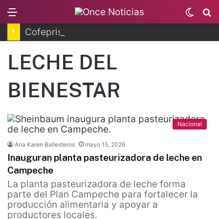
Menu
Switc
B
skin
Cofepris fortalece coordinación sanitaria en los estados
LECHE DEL
BIENESTAR
Nacional
Ana Karen Ballesteros
mayo 15, 2026
Inauguran planta pasteurizadora de leche en
Campeche
La planta pasteurizadora de leche forma
parte del Plan Campeche para fortalecer la
producción alimentaria y apoyar a
productores locales.