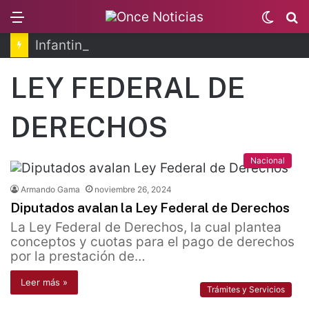
Menu
Switc
B
skin
Infantino se disculpa tras polémico plan de FIFA
LEY FEDERAL DE
DERECHOS
Nacional
Armando Gama
noviembre 26, 2024
Diputados avalan la Ley Federal de Derechos
La Ley Federal de Derechos, la cual plantea
conceptos y cuotas para el pago de derechos
por la prestación de…
Leer más »
Trámites y Servicios