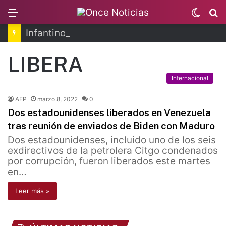
Menu
Switc
B
skin
Infantino se disculpa tras polémico plan de FIFA
LIBERA
Internacional
AFP
marzo 8, 2022
0
Dos estadounidenses liberados en Venezuela
tras reunión de enviados de Biden con Maduro
Dos estadounidenses, incluido uno de los seis
exdirectivos de la petrolera Citgo condenados
por corrupción, fueron liberados este martes
en…
Leer más »