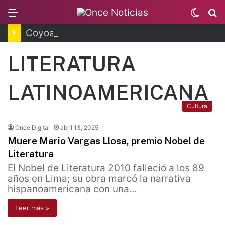
Menu
Switc
B
skin
Coyoacán tendrá Utopía Elena Poniatowska
LITERATURA
LATINOAMERICANA
Cultura
Once Digital
abril 13, 2025
Muere Mario Vargas Llosa, premio Nobel de
Literatura
El Nobel de Literatura 2010 falleció a los 89
años en Lima; su obra marcó la narrativa
hispanoamericana con una…
Leer más »