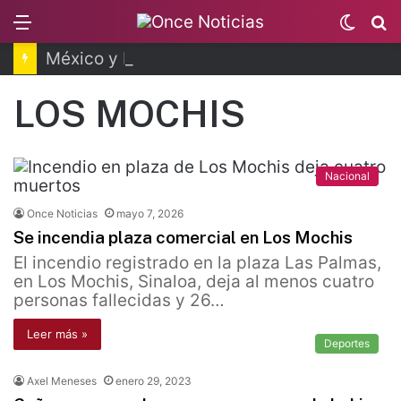
Menu
Switc
B
skin
México y Perú restablecen relaciones diplomáticas
LOS MOCHIS
Nacional
Once Noticias
mayo 7, 2026
Se incendia plaza comercial en Los Mochis
El incendio registrado en la plaza Las Palmas,
en Los Mochis, Sinaloa, deja al menos cuatro
personas fallecidas y 26…
Leer más »
Deportes
Axel Meneses
enero 29, 2023