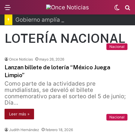
Menu
Switc
B
skin
Gobierno amplía matrícula para la media superior
LOTERÍA NACIONAL
Nacional
Once Noticias
mayo 26, 2026
Lanzan billete de lotería “México Juega
Limpio”
Como parte de la actividades pre
mundialistas, se develó el billete
conmemorativo para el sorteo del 5 de junio;
Día…
Leer más »
Nacional
Judith Hernández
febrero 18, 2026