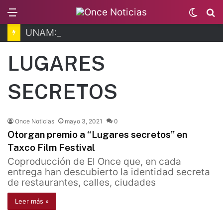
Menu
Switc
B
skin
UNAM: van 43 mil registros para examen de control
LUGARES
SECRETOS
Once Noticias
mayo 3, 2021
0
Otorgan premio a “Lugares secretos” en
Taxco Film Festival
Coproducción de El Once que, en cada
entrega han descubierto la identidad secreta
de restaurantes, calles, ciudades
Leer más »