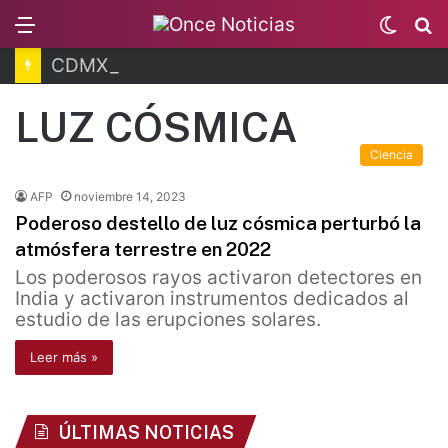
Menu
Switc
B
skin
CDMX inicia programa para prevenir despojos
LUZ CÓSMICA
Ciencia
AFP
noviembre 14, 2023
Poderoso destello de luz cósmica perturbó la
atmósfera terrestre en 2022
Los poderosos rayos activaron detectores en
India y activaron instrumentos dedicados al
estudio de las erupciones solares.
Leer más »
ÚLTIMAS NOTICIAS