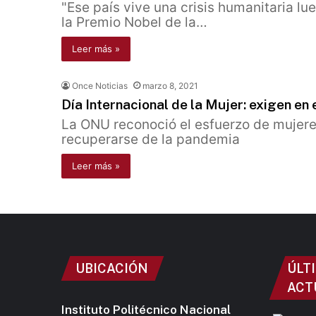
"Ese país vive una crisis humanitaria lu
la Premio Nobel de la…
Leer más »
Once Noticias
marzo 8, 2021
Día Internacional de la Mujer: exigen e
La ONU reconoció el esfuerzo de mujeres 
recuperarse de la pandemia
Leer más »
UBICACIÓN
ÚLT
ACT
Instituto Politécnico Nacional