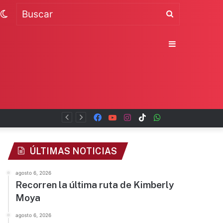
Switch
Buscar
skin
Sidebar
Facebook
YouTube
Instagram
TikTok
WhatsApp
x
ÚLTIMAS NOTICIAS
agosto 6, 2026
Recorren la última ruta de Kimberly
Moya
agosto 6, 2026