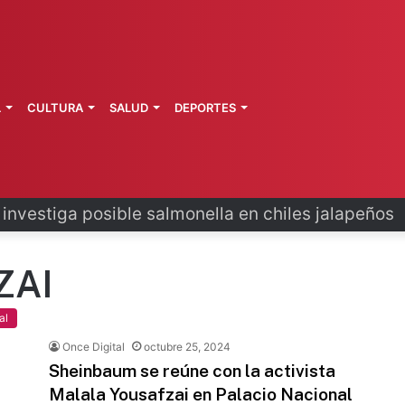
L
CULTURA
SALUD
DEPORTES
 la última ruta de Kimberly Moya
ZAI
al
Once Digital
octubre 25, 2024
Sheinbaum se reúne con la activista
Malala Yousafzai en Palacio Nacional