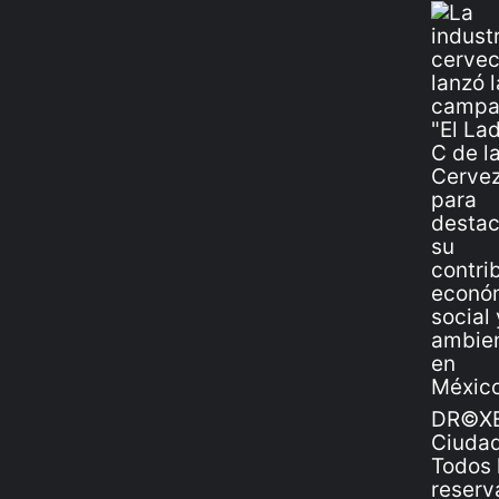
DR©XE
Ciudad
Todos 
reserv