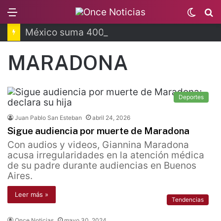
Menu
Switc
B
skin
México suma 400 medallas en Santo Domingo
MARADONA
Deportes
Juan Pablo San Esteban
abril 24, 2026
Sigue audiencia por muerte de Maradona
Con audios y videos, Giannina Maradona
acusa irregularidades en la atención médica
de su padre durante audiencias en Buenos
Aires.
Leer más »
Tendencias
Once Noticias
mayo 30, 2024