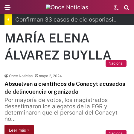
Menu
Switc
B
skin
Confirman 33 casos de ciclosporiasis en México
MARÍA ELENA
ÁLVAREZ BUYLLA
Nacional
Once Noticias
mayo 2, 2024
Absuelven a científicos de Conacyt acusados
de delincuencia organizada
Por mayoría de votos, los magistrados
desestimaron los alegatos de la FGR y
determinaron que el personal del Conacyt
no…
Leer más »
Nacional