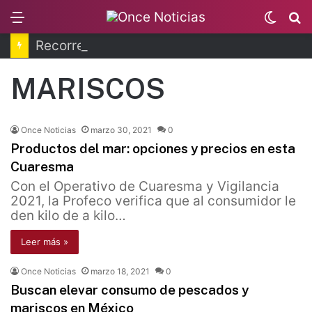
Menu
Switc
B
skin
Recorren la última ruta de Kimberly Moya
MARISCOS
Once Noticias
marzo 30, 2021
0
Productos del mar: opciones y precios en esta
Cuaresma
Con el Operativo de Cuaresma y Vigilancia
2021, la Profeco verifica que al consumidor le
den kilo de a kilo…
Leer más »
Once Noticias
marzo 18, 2021
0
Buscan elevar consumo de pescados y
mariscos en México