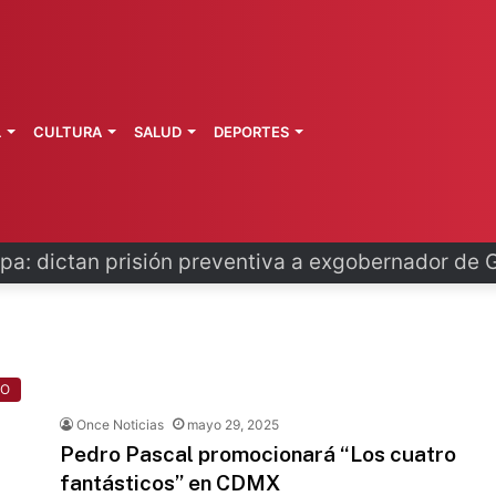
L
CULTURA
SALUD
DEPORTES
o se disculpa tras polémico plan de FIFA
TO
Once Noticias
mayo 29, 2025
Pedro Pascal promocionará “Los cuatro
fantásticos” en CDMX