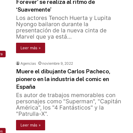
Forever’ se realiza al ritmo de
‘Suavemente’
Los actores Tenoch Huerta y Lupita
Nyongo bailaron durante la
presentación de la nueva cinta de
Marvel que ya está…
Leer más »
ra
Agencias
noviembre 9, 2022
Muere el dibujante Carlos Pacheco,
pionero en la industria del comic en
España
Es autor de trabajos memorables con
personajes como "Superman", "Capitán
América", los "4 Fantásticos" y la
"Patrulla-X".
Leer más »
os