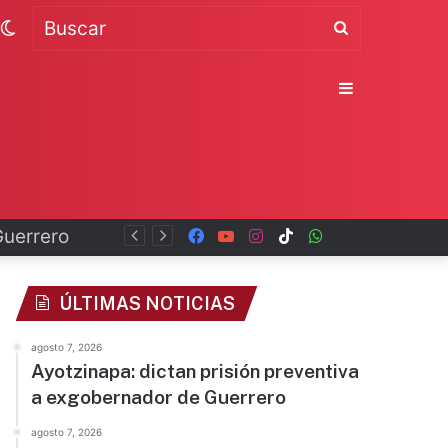
Switch
Buscar
skin
Sidebar
Facebook
YouTube
Instagram
TikTok
WhatsApp
x
ÚLTIMAS NOTICIAS
agosto 7, 2026
Ayotzinapa: dictan prisión preventiva
a exgobernador de Guerrero
agosto 7, 2026