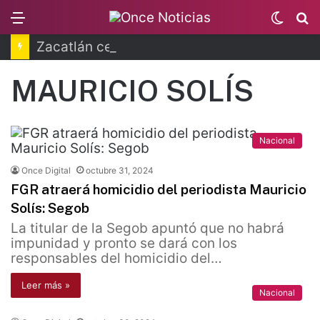
Menu
Switc
B
skin
Zacatlán celebra la Feria de la Manzana 2026
MAURICIO SOLÍS
Nacional
Once Digital
octubre 31, 2024
FGR atraerá homicidio del periodista Mauricio
Solís: Segob
La titular de la Segob apuntó que no habrá
impunidad y pronto se dará con los
responsables del homicidio del…
Leer más »
Nacional