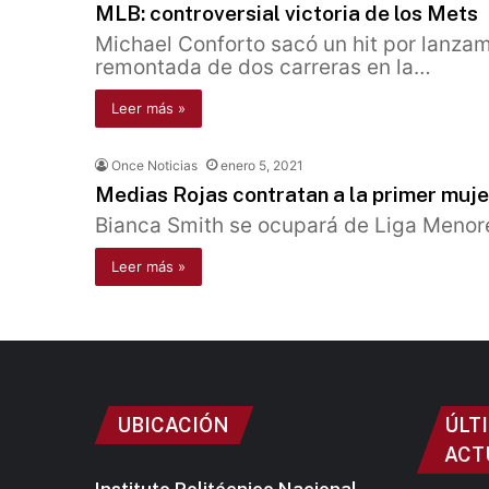
MLB: controversial victoria de los Mets
Michael Conforto sacó un hit por lanzam
remontada de dos carreras en la…
Leer más »
Once Noticias
enero 5, 2021
Medias Rojas contratan a la primer mu
Bianca Smith se ocupará de Liga Menor
Leer más »
UBICACIÓN
ÚLT
ACT