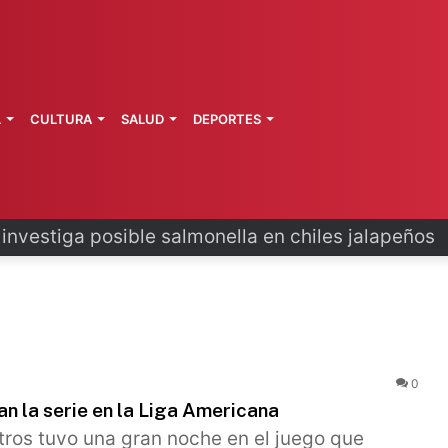
L
CULTURA
SALUD
DEPORTES
 la última ruta de Kimberly Moya
0
n la serie en la Liga Americana
ros tuvo una gran noche en el juego que