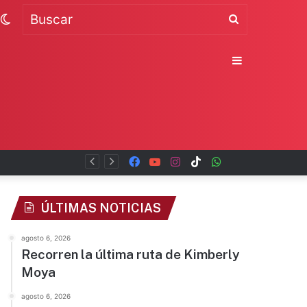
Switch
Buscar
skin
Sidebar
Facebook
YouTube
Instagram
TikTok
WhatsApp
x
ÚLTIMAS NOTICIAS
agosto 6, 2026
Recorren la última ruta de Kimberly
Moya
agosto 6, 2026