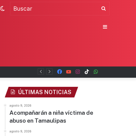
Switch
Buscar
skin
Sidebar
Facebook
YouTube
Instagram
TikTok
WhatsApp
x
ÚLTIMAS NOTICIAS
agosto 9, 2026
Acompañarán a niña víctima de
abuso en Tamaulipas
agosto 9, 2026