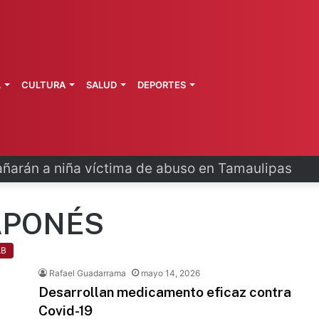
L
CULTURA
SALUD
DEPORTES
arán a niña víctima de abuso en Tamaulipas
APONÉS
AB
Rafael Guadarrama
mayo 14, 2026
Desarrollan medicamento eficaz contra
Covid-19