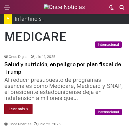
Menu
Switc
B
skin
Infantino se disculpa tras polémico plan de FIFA
MEDICARE
Internacional
Once Digital
julio 11, 2025
Salud y nutrición, en peligro por plan fiscal de
Trump
Al reducir presupuesto de programas
esenciales como Medicare, Medicaid y SNAP,
el presidente estadounidense deja en
indefensión a millones que…
Leer más »
Internacional
Once Noticias
junio 23, 2025