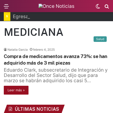
Menu
Switc
B
skin
Egresan primeros técnicos ferroviarios del Conalep
MEDICIANA
Salud
Natalia Garcia
febrero 4, 2025
Compra de medicamentos avanza 73%: se han
adquirido más de 3 mil piezas
Eduardo Clark, subsecretario de Integración y
Desarrollo del Sector Salud, dijo que para
marzo se habrán adquirido los casi 5…
Leer más »
ÚLTIMAS NOTICIAS