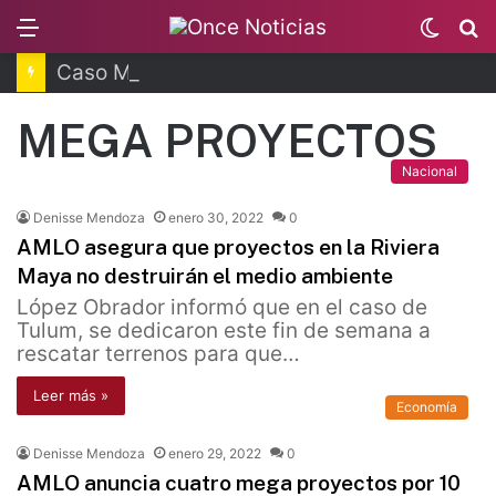
Menu
Switc
B
skin
Caso Manzo: vinculan a proceso a presunto autor intelectual
MEGA PROYECTOS
Nacional
Denisse Mendoza
enero 30, 2022
0
AMLO asegura que proyectos en la Riviera
Maya no destruirán el medio ambiente
López Obrador informó que en el caso de
Tulum, se dedicaron este fin de semana a
rescatar terrenos para que…
Leer más »
Economía
Denisse Mendoza
enero 29, 2022
0
AMLO anuncia cuatro mega proyectos por 10