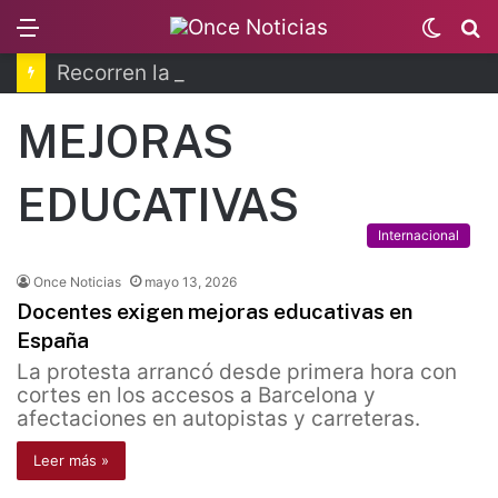
Menu
Switc
B
skin
Recorren la última ruta de Kimberly Moya
MEJORAS
EDUCATIVAS
Internacional
Once Noticias
mayo 13, 2026
Docentes exigen mejoras educativas en
España
La protesta arrancó desde primera hora con
cortes en los accesos a Barcelona y
afectaciones en autopistas y carreteras.
Leer más »