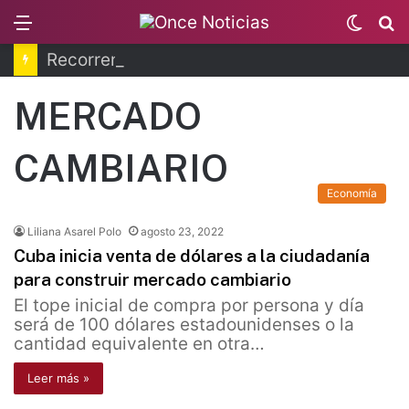
Menu
Switc
B
skin
Recorren la última ruta de Kimberly Moya
MERCADO
CAMBIARIO
Economía
Liliana Asarel Polo
agosto 23, 2022
Cuba inicia venta de dólares a la ciudadanía
para construir mercado cambiario
El tope inicial de compra por persona y día
será de 100 dólares estadounidenses o la
cantidad equivalente en otra…
Leer más »