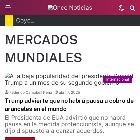
Menu
Switc
B
skin
Coyoacán tendrá Utopía Elena Poniatowska
MERCADOS
MUNDIALES
Internacional
Federico Campbell Peña
abril 7, 2025
Trump advierte que no habrá pausa a cobro de
aranceles en el mundo
El Presidenta de EUA advirtió que no habrá
pausa en la medida proteccionista, aunque se
dijo dispuesto a alcanzar acuerdos.