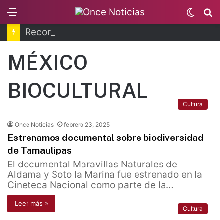
Menu
Switc
B
skin
Recorren la última ruta de Kimberly Moya
MÉXICO
BIOCULTURAL
Cultura
Once Noticias
febrero 23, 2025
Estrenamos documental sobre biodiversidad
de Tamaulipas
El documental Maravillas Naturales de
Aldama y Soto la Marina fue estrenado en la
Cineteca Nacional como parte de la…
Leer más »
Cultura