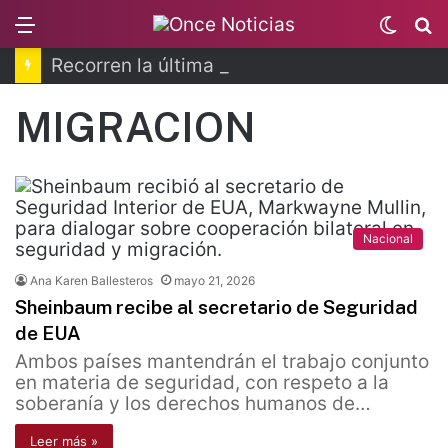
Menu
Switc
B
skin
Recorren la última ruta de Kimberly Moya
MIGRACION
Nacional
Ana Karen Ballesteros
mayo 21, 2026
Sheinbaum recibe al secretario de Seguridad
de EUA
Ambos países mantendrán el trabajo conjunto
en materia de seguridad, con respeto a la
soberanía y los derechos humanos de…
Leer más »