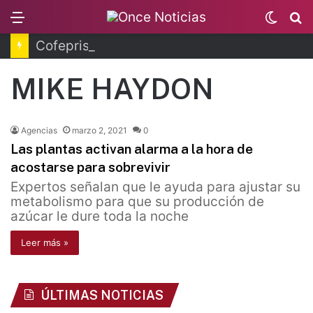
Menu
Switc
B
skin
Cofepris fortalece coordinación sanitaria en los estados
MIKE HAYDON
Agencias
marzo 2, 2021
0
Las plantas activan alarma a la hora de
acostarse para sobrevivir
Expertos señalan que le ayuda para ajustar su
metabolismo para que su producción de
azúcar le dure toda la noche
Leer más »
ÚLTIMAS NOTICIAS