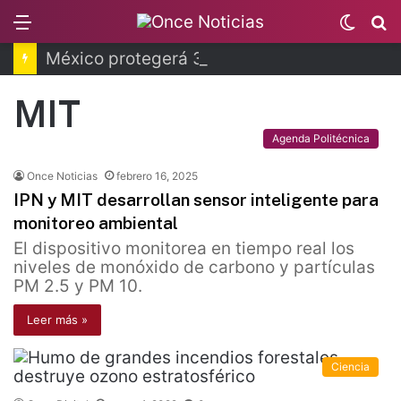
Menu
Switc
B
skin
México protegerá 30% del territorio nacional
MIT
Agenda Politécnica
Once Noticias
febrero 16, 2025
IPN y MIT desarrollan sensor inteligente para
monitoreo ambiental
El dispositivo monitorea en tiempo real los
niveles de monóxido de carbono y partículas
PM 2.5 y PM 10.
Leer más »
Ciencia