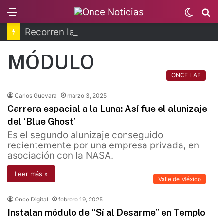
Menu
Switc
B
skin
Recorren la última ruta de Kimberly Moya
MÓDULO
ONCE LAB
Carlos Guevara
marzo 3, 2025
Carrera espacial a la Luna: Así fue el alunizaje
del ‘Blue Ghost’
Es el segundo alunizaje conseguido
recientemente por una empresa privada, en
asociación con la NASA.
Leer más »
Valle de México
Once Digital
febrero 19, 2025
Instalan módulo de “Sí al Desarme” en Templo