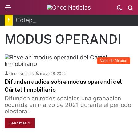
Menu
Switc
B
skin
Cofepris fortalece coordinación sanitaria en los estados
MODUS OPERANDI
Valle de México
Once Noticias
mayo 28, 2024
Difunden audios sobre modus operandi del
Cártel Inmobiliario
Difunden en redes sociales una grabación
ocurrida en marzo de 2021 durante el periodo
electoral.
Leer más »