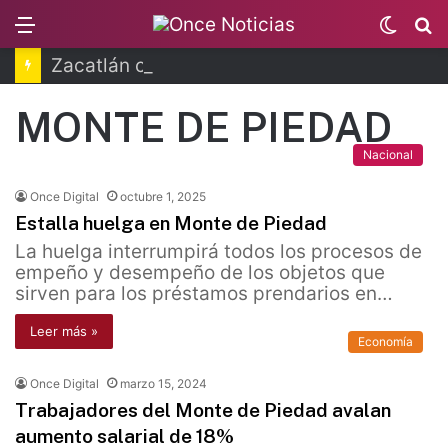
Menu
Switc
B
skin
Zacatlán celebra la Feria de la Manzana 2026
MONTE DE PIEDAD
Nacional
Once Digital
octubre 1, 2025
Estalla huelga en Monte de Piedad
La huelga interrumpirá todos los procesos de
empeño y desempeño de los objetos que
sirven para los préstamos prendarios en…
Leer más »
Economía
Once Digital
marzo 15, 2024
Trabajadores del Monte de Piedad avalan
aumento salarial de 18%