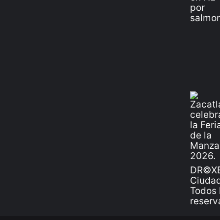
DR©XE
Ciudad
Todos 
reserv