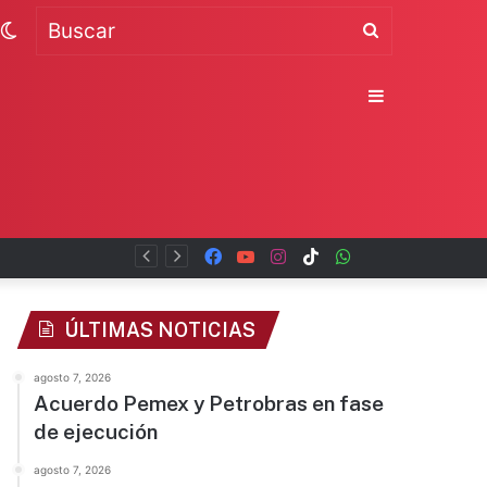
Switch
Buscar
skin
Sidebar
Facebook
YouTube
Instagram
TikTok
WhatsApp
x
ÚLTIMAS NOTICIAS
agosto 7, 2026
Acuerdo Pemex y Petrobras en fase
de ejecución
agosto 7, 2026